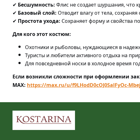
Бесшумность:
Флис не создает шуршания, что к
✔
Базовый слой:
Отводит влагу от тела, сохраняя 
✔
Простота ухода:
Сохраняет форму и свойства по
✔
Для кого этот костюм:
Охотники и рыболовы, нуждающиеся в надеж
Туристы и любители активного отдыха на при
Для повседневной носки в холодное время год
Если возникли сложности при оформлении зака
MAX:
https://max.ru/u/f9LHodD0cOJ0SalFyOc-Mb