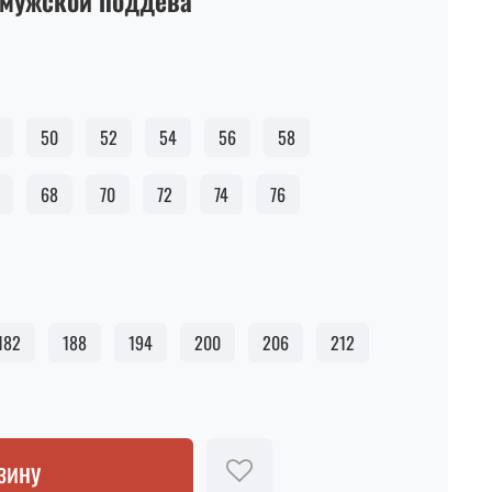
мужской поддёва
50
52
54
56
58
68
70
72
74
76
182
188
194
200
206
212
зину