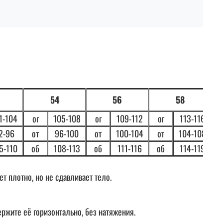
54
56
58
1-104
ог
105-108
ог
109-112
ог
113-116
2-96
от
96-100
от
100-104
от
104-108
5-110
об
108-113
об
111-116
об
114-119
 плотно, но не сдавливает тело.
ержите её горизонтально, без натяжения.