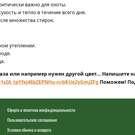
ритически важно для охоты.
сухость и тепло в течение всего дня.
сле множества стирок.
ном утеплении.
роде.
а.
за или например нужен другой цвет... Напишите н
ej1xIA_tpYfxj46bZEPNHu-nrbKUe2yGmjZFg
Поможем! Под
Оферта и политика конфиденциальности
Пользовательское соглашение
Условия обмена и возврата