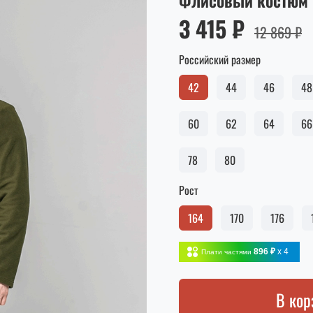
Флисовый костюм 
3 415 ₽
12 869 ₽
Российский размер
42
44
46
48
60
62
64
66
78
80
Рост
164
170
176
896 ₽
x 4
Плати частями
В кор