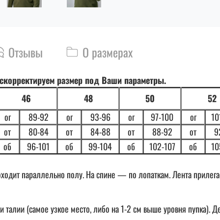
Отзывы
О размерах
 скорректируем размер под Ваши параметры.
46
48
50
52
ог
89-92
ог
93-96
ог
97-100
ог
10
от
80-84
от
84-88
от
88-92
от
9
об
96-101
об
99-104
об
102-107
об
10
одит параллельно полу. На спине — по лопаткам. Лента прилегает
 талии (самое узкое место, либо на 1-2 см выше уровня пупка). Д