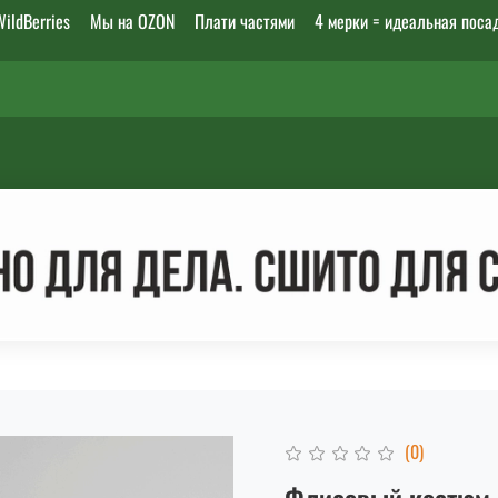
ildBerries
Мы на OZON
Плати частями
4 мерки = идеальная поса
(0)