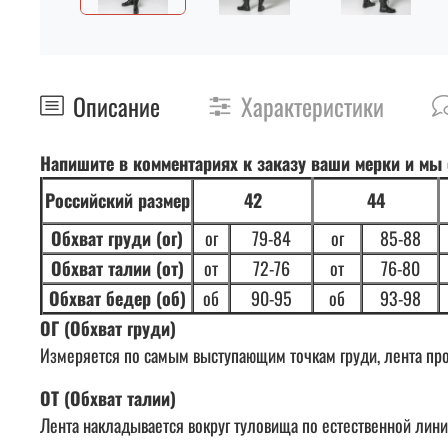
Описание
Характеристики
Напишите в комментариях к заказу ваши мерки и мы
Российский размер
42
44
Обхват груди (ог)
ог
79-84
ог
85-88
Обхват талии (от)
от
72-76
от
76-80
Обхват бедер (об)
об
90-95
об
93-98
ОГ (Обхват груди)
Измеряется по самым выступающим точкам груди, лента прох
ОТ (Обхват талии)
Лента накладывается вокруг туловища по естественной линии