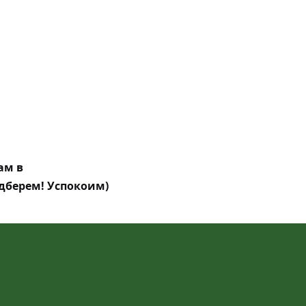
ам в
берем! Успокоим)