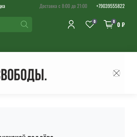
дка
Доставка с 8:00 до 21:00
+79039555822
0
0
0 ₽